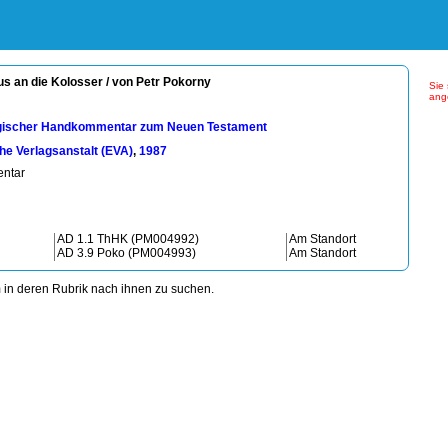
us an die Kolosser / von Petr Pokorny
Sie 
ang
gischer Handkommentar zum Neuen Testament
he Verlagsanstalt (EVA)
,
1987
entar
AD 1.1 ThHK (PM004992)
Am Standort
AD 3.9 Poko (PM004993)
Am Standort
m in deren Rubrik nach ihnen zu suchen.