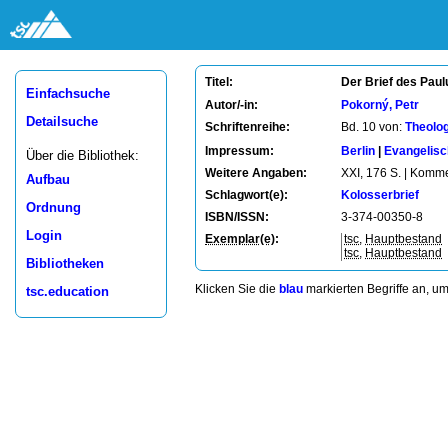
Der Brief des Paul
Titel:
Einfachsuche
Autor/-in:
Pokorný, Petr
Detailsuche
Schriftenreihe:
Bd. 10 von:
Theolo
Impressum:
Berlin
|
Evangelisc
Über die Bibliothek:
Weitere Angaben:
XXI, 176 S. | Komm
Aufbau
Schlagwort(e):
Kolosserbrief
Ordnung
ISBN/ISSN:
3-374-00350-8
Login
Exemplar(e)
:
tsc
,
Hauptbestand
tsc
,
Hauptbestand
Bibliotheken
Klicken Sie die
blau
markierten Begriffe an, u
tsc.education