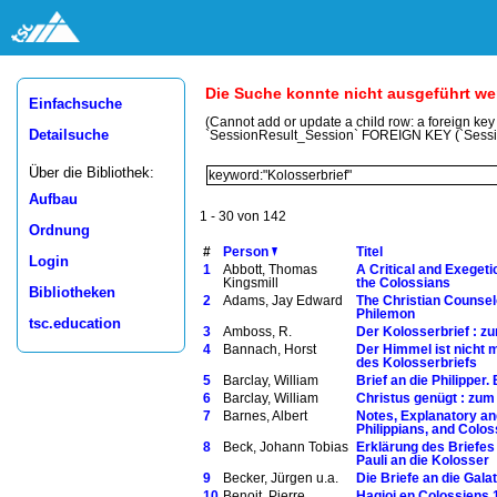
Die Suche konnte nicht ausgeführt w
Einfachsuche
(Cannot add or update a child row: a foreign ke
Detailsuche
`SessionResult_Session` FOREIGN KEY (`Sess
Über die Bibliothek:
Aufbau
1 - 30 von 142
Ordnung
#
Person
Titel
Login
1
Abbott, Thomas
A Critical and Exeget
Kingsmill
the Colossians
Bibliotheken
2
Adams, Jay Edward
The Christian Counsel
Philemon
tsc.education
3
Amboss, R.
Der Kolosserbrief : z
4
Bannach, Horst
Der Himmel ist nicht 
des Kolosserbriefs
5
Barclay, William
Brief an die Philipper.
6
Barclay, William
Christus genügt : zum
7
Barnes, Albert
Notes, Explanatory and
Philippians, and Colo
8
Beck, Johann Tobias
Erklärung des Briefes
Pauli an die Kolosser
9
Becker, Jürgen u.a.
Die Briefe an die Gala
10
Benoit, Pierre
Hagioi en Colossiens