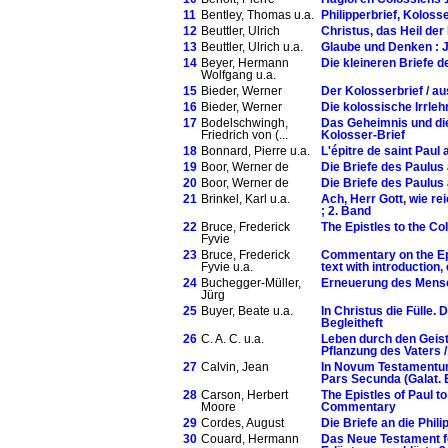
11
Bentley, Thomas u.a.
Philipperbrief, Koloss
12
Beuttler, Ulrich
Christus, das Heil der
13
Beuttler, Ulrich u.a.
Glaube und Denken : J
14
Beyer, Hermann
Die kleineren Briefe 
Wolfgang u.a.
15
Bieder, Werner
Der Kolosserbrief / a
16
Bieder, Werner
Die kolossische Irrleh
17
Bodelschwingh,
Das Geheimnis und die 
Friedrich von (...
Kolosser-Brief
18
Bonnard, Pierre u.a.
L'épitre de saint Paul 
19
Boor, Werner de
Die Briefe des Paulus a
20
Boor, Werner de
Die Briefe des Paulus 
21
Brinkel, Karl u.a.
Ach, Herr Gott, wie re
; 2. Band
22
Bruce, Frederick
The Epistles to the Co
Fyvie
23
Bruce, Frederick
Commentary on the Epi
Fyvie u.a.
text with introduction
24
Buchegger-Müller,
Erneuerung des Mensc
Jürg
25
Buyer, Beate u.a.
In Christus die Fülle.
Begleitheft
26
C. A. C. u.a.
Leben durch den Geist 
Pflanzung des Vaters /
27
Calvin, Jean
In Novum Testamentum C
Pars Secunda (Galat. E
28
Carson, Herbert
The Epistles of Paul t
Moore
Commentary
29
Cordes, August
Die Briefe an die Phil
30
Couard, Hermann
Das Neue Testament f