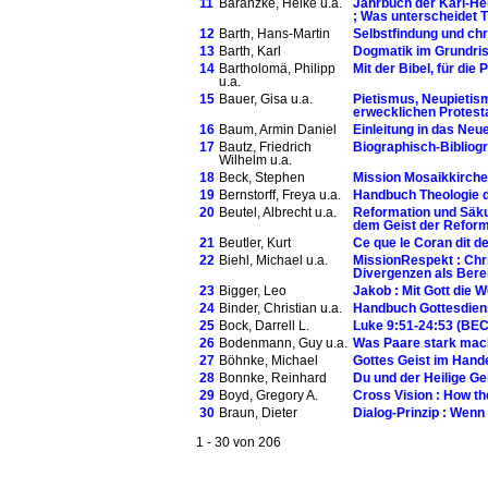
11
Baranzke, Heike u.a.
Jahrbuch der Karl-Hei
; Was unterscheidet 
12
Barth, Hans-Martin
Selbstfindung und chr
13
Barth, Karl
Dogmatik im Grundriss
14
Bartholomä, Philipp
Mit der Bibel, für die
u.a.
15
Bauer, Gisa u.a.
Pietismus, Neupietism
erwecklichen Protes
16
Baum, Armin Daniel
Einleitung in das Ne
17
Bautz, Friedrich
Biographisch-Bibliog
Wilhelm u.a.
18
Beck, Stephen
Mission Mosaikkirche 
19
Bernstorff, Freya u.a.
Handbuch Theologie d
20
Beutel, Albrecht u.a.
Reformation und Säku
dem Geist der Reform
21
Beutler, Kurt
Ce que le Coran dit de 
22
Biehl, Michael u.a.
MissionRespekt : Chr
Divergenzen als Bere
23
Bigger, Leo
Jakob : Mit Gott die W
24
Binder, Christian u.a.
Handbuch Gottesdiens
25
Bock, Darrell L.
Luke 9:51-24:53 (BECN
26
Bodenmann, Guy u.a.
Was Paare stark macht
27
Böhnke, Michael
Gottes Geist im Hand
28
Bonnke, Reinhard
Du und der Heilige Gei
29
Boyd, Gregory A.
Cross Vision : How th
30
Braun, Dieter
Dialog-Prinzip : Wenn
1 - 30 von 206