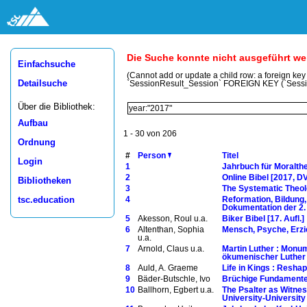
Die Suche konnte nicht ausgeführt w
Einfachsuche
(Cannot add or update a child row: a foreign ke
Detailsuche
`SessionResult_Session` FOREIGN KEY (`Sess
Über die Bibliothek:
Aufbau
1 - 30 von 206
Ordnung
#
Person
Titel
Login
1
Jahrbuch für Moralth
2
Online Bibel [2017, 
Bibliotheken
3
The Systematic Theolo
tsc.education
4
Reformation, Bildung,
Dokumentation der 2. 
5
Akesson, Roul u.a.
Biker Bibel [17. Aufl.]
6
Altenthan, Sophia
Mensch, Psyche, Erzie
u.a.
7
Arnold, Claus u.a.
Martin Luther : Monum
ökumenischer Luther
8
Auld, A. Graeme
Life in Kings : Resha
9
Bäder-Butschle, Ivo
Brüchige Fundamente 
10
Ballhorn, Egbert u.a.
The Psalter as Witnes
University-Universit