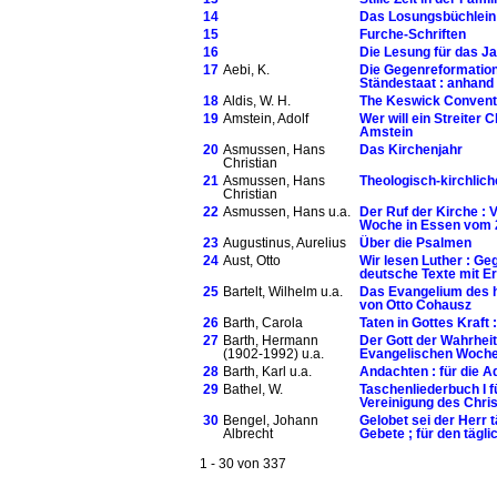
14
Das Losungsbüchlein
15
Furche-Schriften
16
Die Lesung für das Jah
17
Aebi, K.
Die Gegenreformation 
Ständestaat : anhand
18
Aldis, W. H.
The Keswick Conventi
19
Amstein, Adolf
Wer will ein Streiter 
Amstein
20
Asmussen, Hans
Das Kirchenjahr
Christian
21
Asmussen, Hans
Theologisch-kirchlich
Christian
22
Asmussen, Hans u.a.
Der Ruf der Kirche : 
Woche in Essen vom 2
23
Augustinus, Aurelius
Über die Psalmen
24
Aust, Otto
Wir lesen Luther : Ge
deutsche Texte mit E
25
Bartelt, Wilhelm u.a.
Das Evangelium des hl.
von Otto Cohausz
26
Barth, Carola
Taten in Gottes Kraft
27
Barth, Hermann
Der Gott der Wahrheit
(1902-1992) u.a.
Evangelischen Woche 
28
Barth, Karl u.a.
Andachten : für die A
29
Bathel, W.
Taschenliederbuch I f
Vereinigung des Chris
30
Bengel, Johann
Gelobet sei der Herr t
Albrecht
Gebete ; für den täg
1 - 30 von 337