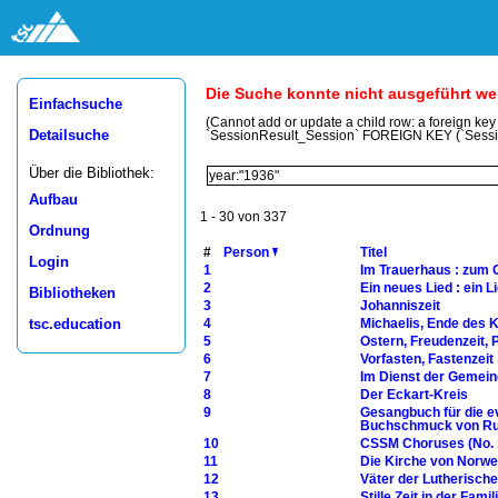
Die Suche konnte nicht ausgeführt w
Einfachsuche
(Cannot add or update a child row: a foreign ke
Detailsuche
`SessionResult_Session` FOREIGN KEY (`Sess
Über die Bibliothek:
Aufbau
1 - 30 von 337
Ordnung
#
Person
Titel
Login
1
Im Trauerhaus : zum 
2
Ein neues Lied : ein 
Bibliotheken
3
Johanniszeit
tsc.education
4
Michaelis, Ende des 
5
Ostern, Freudenzeit, 
6
Vorfasten, Fastenzeit
7
Im Dienst der Gemein
8
Der Eckart-Kreis
9
Gesangbuch für die e
Buchschmuck von Rud
10
CSSM Choruses (No. 
11
Die Kirche von Norw
12
Väter der Lutherisch
13
Stille Zeit in der Fam