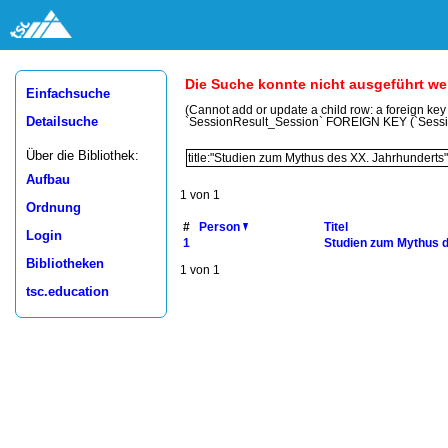
Die Suche konnte nicht ausgeführt w
Einfachsuche
(Cannot add or update a child row: a foreign ke
Detailsuche
`SessionResult_Session` FOREIGN KEY (`Sess
Über die Bibliothek:
Aufbau
1 von 1
Ordnung
#
Person
Titel
Login
1
Studien zum Mythus d
Bibliotheken
1 von 1
tsc.education