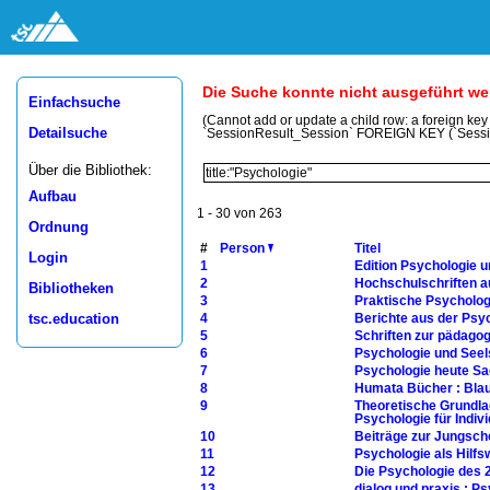
Die Suche konnte nicht ausgeführt w
Einfachsuche
(Cannot add or update a child row: a foreign ke
Detailsuche
`SessionResult_Session` FOREIGN KEY (`Sess
Über die Bibliothek:
Aufbau
1 - 30 von 263
Ordnung
#
Person
Titel
Login
1
Edition Psychologie 
2
Hochschulschriften au
Bibliotheken
3
Praktische Psycholog
tsc.education
4
Berichte aus der Psy
5
Schriften zur pädago
6
Psychologie und Seel
7
Psychologie heute S
8
Humata Bücher : Bla
9
Theoretische Grundla
Psychologie für Indiv
10
Beiträge zur Jungsch
11
Psychologie als Hilf
12
Die Psychologie des 
13
dialog und praxis : P