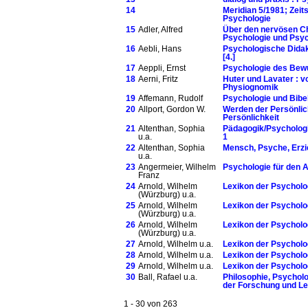
14
Meridian 5/1981; Zeit
Psychologie
15
Adler, Alfred
Über den nervösen Ch
Psychologie und Psych
16
Aebli, Hans
Psychologische Didak
[4.]
17
Aeppli, Ernst
Psychologie des Bew
18
Aerni, Fritz
Huter und Lavater : 
Physiognomik
19
Affemann, Rudolf
Psychologie und Bibel
20
Allport, Gordon W.
Werden der Persönlic
Persönlichkeit
21
Altenthan, Sophia
Pädagogik/Psychologi
u.a.
1
22
Altenthan, Sophia
Mensch, Psyche, Erzie
u.a.
23
Angermeier, Wilhelm
Psychologie für den A
Franz
24
Arnold, Wilhelm
Lexikon der Psycholo
(Würzburg) u.a.
25
Arnold, Wilhelm
Lexikon der Psycholog
(Würzburg) u.a.
26
Arnold, Wilhelm
Lexikon der Psycholo
(Würzburg) u.a.
27
Arnold, Wilhelm u.a.
Lexikon der Psycholog
28
Arnold, Wilhelm u.a.
Lexikon der Psycholog
29
Arnold, Wilhelm u.a.
Lexikon der Psycholo
30
Ball, Rafael u.a.
Philosophie, Psycholog
der Forschung und Leh
1 - 30 von 263