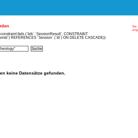
erden
Sie 
ang
y constraint fails (`bib`.`SessionResult`, CONSTRAINT
ionId`) REFERENCES `Session` (`Id`) ON DELETE CASCADE))
en keine Datensätze gefunden.