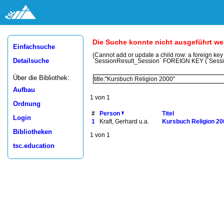
Die Suche konnte nicht ausgeführt w
Einfachsuche
(Cannot add or update a child row: a foreign ke
Detailsuche
`SessionResult_Session` FOREIGN KEY (`Sess
Über die Bibliothek:
Aufbau
1 von 1
Ordnung
#
Person
Titel
Login
1
Kraft, Gerhard u.a.
Kursbuch Religion 20
Bibliotheken
1 von 1
tsc.education