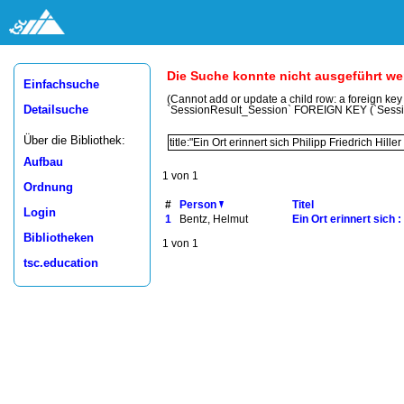
Die Suche konnte nicht ausgeführt w
Einfachsuche
(Cannot add or update a child row: a foreign ke
Detailsuche
`SessionResult_Session` FOREIGN KEY (`Sess
Über die Bibliothek:
Aufbau
1 von 1
Ordnung
#
Person
Titel
Login
1
Bentz, Helmut
Ein Ort erinnert sich 
Bibliotheken
1 von 1
tsc.education