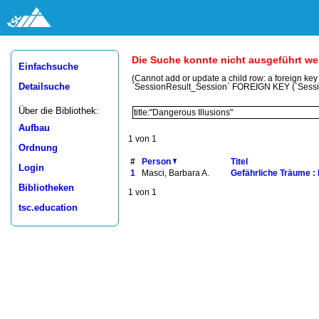
Die Suche konnte nicht ausgeführt w
Einfachsuche
(Cannot add or update a child row: a foreign ke
Detailsuche
`SessionResult_Session` FOREIGN KEY (`Sess
Über die Bibliothek:
Aufbau
1 von 1
Ordnung
#
Person
Titel
Login
1
Masci, Barbara A.
Gefährliche Träume : 
Bibliotheken
1 von 1
tsc.education