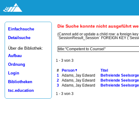
Die Suche konnte nicht ausgeführt w
Einfachsuche
(Cannot add or update a child row: a foreign ke
Detailsuche
`SessionResult_Session` FOREIGN KEY (`Sess
Über die Bibliothek:
Aufbau
1 - 3 von 3
Ordnung
#
Person
Titel
Login
1
Adams, Jay Edward
Befreiende Seelsorge 
2
Adams, Jay Edward
Befreiende Seelsorge 
Bibliotheken
3
Adams, Jay Edward
Befreiende Seelsorge 
tsc.education
1 - 3 von 3