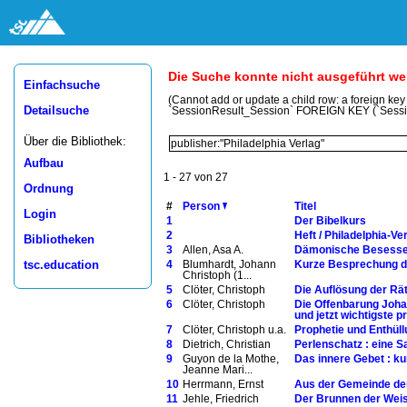
Die Suche konnte nicht ausgeführt w
Einfachsuche
(Cannot add or update a child row: a foreign ke
Detailsuche
`SessionResult_Session` FOREIGN KEY (`Sess
Über die Bibliothek:
Aufbau
1 - 27 von 27
Ordnung
#
Person
Titel
Login
1
Der Bibelkurs
2
Heft / Philadelphia-V
Bibliotheken
3
Allen, Asa A.
Dämonische Besessenh
tsc.education
4
Blumhardt, Johann
Kurze Besprechung d
Christoph (1...
5
Clöter, Christoph
Die Auflösung der Rät
6
Clöter, Christoph
Die Offenbarung Johan
und jetzt wichtigste p
7
Clöter, Christoph u.a.
Prophetie und Enthül
8
Dietrich, Christian
Perlenschatz : eine 
9
Guyon de la Mothe,
Das innere Gebet : k
Jeanne Mari...
10
Herrmann, Ernst
Aus der Gemeinde der
11
Jehle, Friedrich
Der Brunnen der Weis