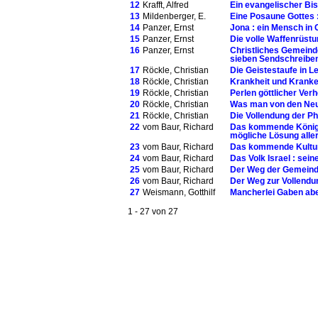
12
Krafft, Alfred
Ein evangelischer Bi
13
Mildenberger, E.
Eine Posaune Gottes :
14
Panzer, Ernst
Jona : ein Mensch in
15
Panzer, Ernst
Die volle Waffenrüstu
16
Panzer, Ernst
Christliches Gemeinde
sieben Sendschreibe
17
Röckle, Christian
Die Geistestaufe in Le
18
Röckle, Christian
Krankheit und Kranken
19
Röckle, Christian
Perlen göttlicher Verh
20
Röckle, Christian
Was man von den Neu
21
Röckle, Christian
Die Vollendung der Ph
22
vom Baur, Richard
Das kommende Königre
mögliche Lösung alle
23
vom Baur, Richard
Das kommende Kulturwe
24
vom Baur, Richard
Das Volk Israel : sei
25
vom Baur, Richard
Der Weg der Gemeinde
26
vom Baur, Richard
Der Weg zur Vollendu
27
Weismann, Gotthilf
Mancherlei Gaben aber
1 - 27 von 27