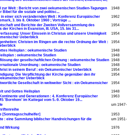
l zur Welt : Bericht von zwei oekumenischen Studien-Tagungen
1948
r Bibel für die soziale und politisc...
 in einer sich verändernden Welt : Konferenz Europäischer
1962
ark, 3. bis 8. Oktober 1960 ; Vorträge ...
Botschaft und Berichte der Zweiten Vollversammlung des
1954
er Kirchen in Evanston, Ill. USA, 15. bis 31...
erfassung: Unser Einssein in Christus und unsere Uneinigkeit
1954
kumenischer Ueberblick
genheiten: Christen im Ringen um die rechte Ordnung der Welt :
1954
eberblick
ottes Heilsplan : oekumenische Studien
1948
Heilsplan : oekumenische Studien
1948
uflösung der gesellschaftlichen Ordnung : oekumenische Studien
1948
nternationale Unordnung : oekumenische Studien
1948
hrist in seinem Beruf : ein Oekumenischer Ueberblick
1954
digung: Die Verpflichtung der Kirche gegenüber den ihr
1954
Oekumenischer Ueberblick
twortliche Gesellschaft in weltweiter Sicht : ein Oekumensicher
1954
lt und Gottes Heilsplan
1948
ontinente und Generationen : 4. Konferenz Europäischer
1963
S 'Bornhom' im Kattegat vom 5.-9. Oktober 19...
de
um 1947-
hriftenreihe
e [Sonntagsschulhelfer]
1953
e : eine Sammlung biblischer Handreichungen für die
um 1951-
und Wirkung
1976