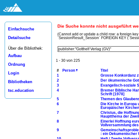
Die Suche konnte nicht ausgeführt w
Einfachsuche
(Cannot add or update a child row: a foreign ke
Detailsuche
`SessionResult_Session` FOREIGN KEY (`Sess
Über die Bibliothek:
Aufbau
1 - 30 von 225
Ordnung
#
Person
Titel
Login
1
Grosse Konkordanz zu
2
Der ökumenische Gott
Bibliotheken
3
Evangelisch-soziale S
tsc.education
4
Bremer Biblische Han
Schrift [1978]
5
Themen des Glaubens
6
Die Kirche in Europa
Europäischer Kirchen,
7
Christus, die Hoffnun
Hauptthema der Zweit
8
Einerlei Hoffnung eu
Vollversammlung des 
9
Gemeinschaftsproblem
: ein Oekumenischer 
10
Heft / Zweite Vollver