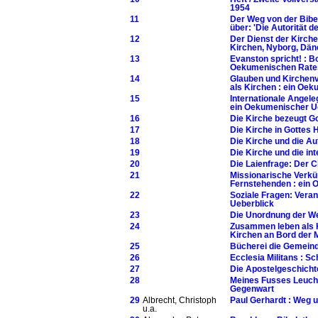
1954
11
Der Weg von der Bibe
über: 'Die Autorität de
12
Der Dienst der Kirche
Kirchen, Nyborg, Dänem
13
Evanston spricht! : 
Oekumenischen Rates d
14
Glauben und Kirchenv
als Kirchen : ein Oe
15
Internationale Angele
ein Oekumenischer U
16
Die Kirche bezeugt G
17
Die Kirche in Gottes 
18
Die Kirche und die A
19
Die Kirche und die i
20
Die Laienfrage: Der C
21
Missionarische Verkün
Fernstehenden : ein 
22
Soziale Fragen: Veran
Ueberblick
23
Die Unordnung der We
24
Zusammen leben als K
Kirchen an Bord der M
25
Bücherei die Gemein
26
Ecclesia Militans : Sc
27
Die Apostelgeschicht
28
Meines Fusses Leucht
Gegenwart
29
Albrecht, Christoph
Paul Gerhardt : Weg 
u.a.