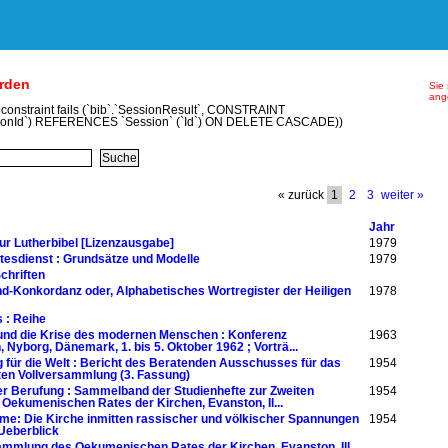
erden
Sie 
ang
y constraint fails (`bib`.`SessionResult`, CONSTRAINT
ionId`) REFERENCES `Session` (`Id`) ON DELETE CASCADE))
« zurück
1
2
3
weiter »
Jahr
r Lutherbibel [Lizenzausgabe]
1979
esdienst : Grundsätze und Modelle
1979
chriften
d-Konkordanz oder, Alphabetisches Wortregister der Heiligen
1978
 : Reihe
 und die Krise des modernen Menschen : Konferenz
1963
 Nyborg, Dänemark, 1. bis 5. Oktober 1962 ; Vorträ...
g für die Welt : Bericht des Beratenden Ausschusses für das
1954
en Vollversammlung (3. Fassung)
rer Berufung : Sammelband der Studienhefte zur Zweiten
1954
Oekumenischen Rates der Kirchen, Evanston, Il...
e: Die Kirche inmitten rassischer und völkischer Spannungen
1954
Ueberblick
sammlung des Oekumenischen Rates der Kirchen, Evanston, Ill.,