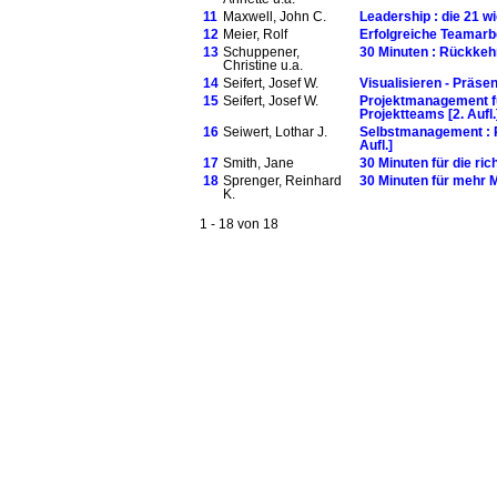
11
Maxwell, John C.
Leadership : die 21 w
12
Meier, Rolf
Erfolgreiche Teamarbe
13
Schuppener,
30 Minuten : Rückke
Christine u.a.
14
Seifert, Josef W.
Visualisieren - Präsen
15
Seifert, Josef W.
Projektmanagement fü
Projektteams [2. Aufl.
16
Seiwert, Lothar J.
Selbstmanagement : Pe
Aufl.]
17
Smith, Jane
30 Minuten für die ric
18
Sprenger, Reinhard
30 Minuten für mehr Mo
K.
1 - 18 von 18