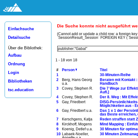
Die Suche konnte nicht ausgeführt w
Einfachsuche
(Cannot add or update a child row: a foreign ke
Detailsuche
`SessionResult_Session` FOREIGN KEY (`Sess
Über die Bibliothek:
Aufbau
1 - 18 von 18
Ordnung
#
Person
Titel
Login
1
30-Minuten-Reihe
2
Berg, Hans Georg
Beraten mit Kontakt :
Bibliotheken
u.a.
Handbuch
3
Covey, Stephen R.
Die 7 Wege zur Effekti
tsc.education
Aufl.]
4
Covey, Stephen R.
Der 8. Weg : Mit Effek
5
Gay, Friedbert
DISG-Persönlichkeits-
Möglichkeiten aus - E
6
Gay, Friedbert u.a.
Das 1 x 1 der Persönl
das Beste erreichen, 
7
Kerschgens, Katja
Reden straffen statt 
8
Kirckhoff, Mogens
Mind Mapping : Einfüh
9
Koenig, Detlef u.a.
30 Minuten für optimal
10
Labaek-Noeller,
30 Minuten Zeitmana
Annette u.a.