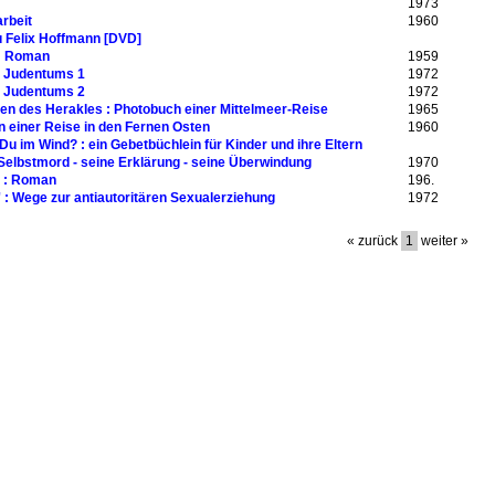
1973
arbeit
1960
u Felix Hoffmann [DVD]
 : Roman
1959
s Judentums 1
1972
s Judentums 2
1972
len des Herakles : Photobuch einer Mittelmeer-Reise
1965
on einer Reise in den Fernen Osten
1960
Du im Wind? : ein Gebetbüchlein für Kinder und ihre Eltern
 Selbstmord - seine Erklärung - seine Überwindung
1970
r : Roman
196.
' : Wege zur antiautoritären Sexualerziehung
1972
« zurück
1
weiter »