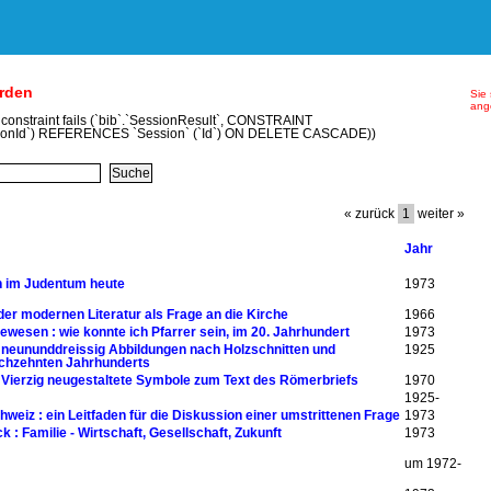
erden
Sie 
ang
y constraint fails (`bib`.`SessionResult`, CONSTRAINT
ionId`) REFERENCES `Session` (`Id`) ON DELETE CASCADE))
« zurück
1
weiter »
Jahr
n im Judentum heute
1973
er modernen Literatur als Frage an die Kirche
1966
ewesen : wie konnte ich Pfarrer sein, im 20. Jahrhundert
1973
t neununddreissig Abbildungen nach Holzschnitten und
1925
echzehnten Jahrhunderts
: Vierzig neugestaltete Symbole zum Text des Römerbriefs
1970
1925-
hweiz : ein Leitfaden für die Diskussion einer umstrittenen Frage
1973
k : Familie - Wirtschaft, Gesellschaft, Zukunft
1973
um 1972-