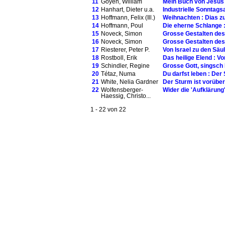
11
Goyen, William
Mein Buch von Jesus
12
Hanhart, Dieter u.a.
Industrielle Sonntags
13
Hoffmann, Felix (Ill.)
Weihnachten : Dias z
14
Hoffmann, Poul
Die eherne Schlange
15
Noveck, Simon
Grosse Gestalten de
16
Noveck, Simon
Grosse Gestalten de
17
Riesterer, Peter P.
Von Israel zu den Säu
18
Rostboll, Erik
Das heilige Elend : V
19
Schindler, Regine
Grosse Gott, singsch 
20
Tétaz, Numa
Du darfst leben : Der
21
White, Nelia Gardner
Der Sturm ist vorübe
22
Wolfensberger-
Wider die 'Aufklärung
Haessig, Christo...
1 - 22 von 22