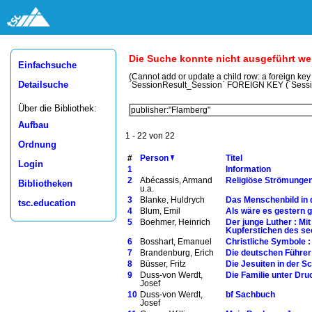
Die Suche konnte nicht ausgeführt w
Einfachsuche
(Cannot add or update a child row: a foreign ke
Detailsuche
`SessionResult_Session` FOREIGN KEY (`Sess
Über die Bibliothek:
Aufbau
1 - 22 von 22
Ordnung
#
Person
Titel
Login
1
Information
2
Abécassis, Armand
Religiöse Strömunge
Bibliotheken
u.a.
3
Blanke, Huldrych
Das Menschenbild in d
tsc.education
4
Blum, Emil
Als wäre es gestern g
5
Boehmer, Heinrich
Der junge Luther : Mi
Kupferstichen des s
6
Bosshart, Emanuel
Christliche Symbole 
7
Brandenburg, Erich
Die deutschen Führer
8
Büsser, Fritz
Die Jesuiten in der Sc
9
Duss-von Werdt,
Die Familie unter Druc
Josef
10
Duss-von Werdt,
bf Sachbuch
Josef