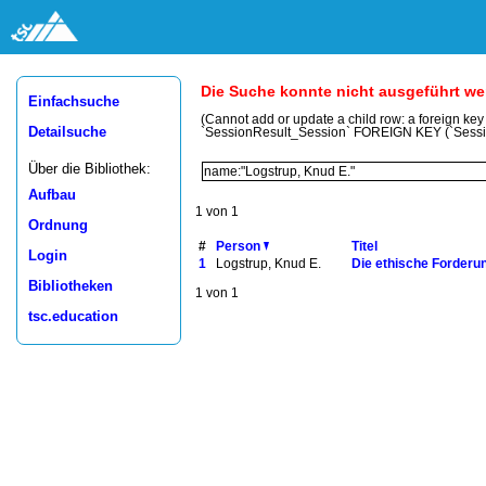
Die Suche konnte nicht ausgeführt w
Einfachsuche
(Cannot add or update a child row: a foreign ke
Detailsuche
`SessionResult_Session` FOREIGN KEY (`Sess
Über die Bibliothek:
Aufbau
1 von 1
Ordnung
#
Person
Titel
Login
1
Logstrup, Knud E.
Die ethische Forderu
Bibliotheken
1 von 1
tsc.education