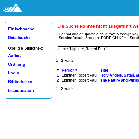
Die Suche konnte nicht ausgeführt w
Einfachsuche
(Cannot add or update a child row: a foreign ke
Detailsuche
`SessionResult_Session` FOREIGN KEY (`Sess
Über die Bibliothek:
Aufbau
1 - 2 von 2
Ordnung
#
Person
Titel
Login
1
Lightner, Robert Paul
Holy Angels, Satan, 
2
Lightner, Robert Paul
The Nature and Purpo
Bibliotheken
1 - 2 von 2
tsc.education