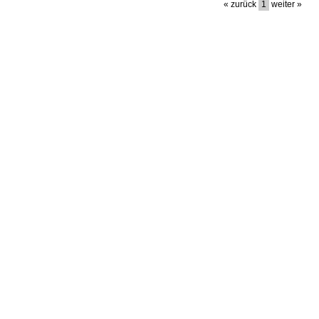
« zurück
1
weiter »