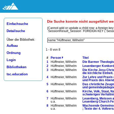
Die Suche konnte nicht ausgeführt w
Einfachsuche
(Cannot add or update a child row: a foreign ke
Detailsuche
`SessionResult_Session` FOREIGN KEY (`Sess
Über die Bibliothek:
Aufbau
1 - 8 von 8
Ordnung
#
Person
Titel
Login
1
Hüffmeier, Wilhelm
Die Barmer Theologis
2
Hüffmeier, Wilhelm
Leuenberger Konkordi
Bibliotheken
3
Hüffmeier, Wilhelm
Die Kirche Jesu Chri
die kirchliche Einheit
tsc.education
4
Hüffmeier, Wilhelm
Zur Lehre und Praxis 
und Praxis des Abendm
5
Hüffmeier, Wilhelm
Das christliche Zeugn
und gemeindepädagog
6
Hüffmeier, Wilhelm
Kirche, Volk, Staat, N
schwierigen Verhältni
7
Hüffmeier, Wilhelm
Leuenberg, Meissen a
u.a.
Leuenberg Church Fell
8
Hüffmeier, Wilhelm
Wachsende Gemeinscha
u.a.
; Texte der 4. Vollve