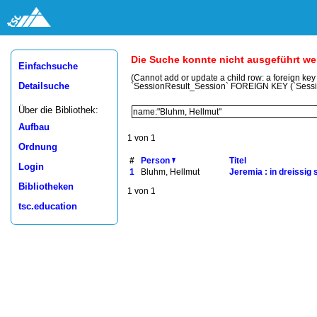
Die Suche konnte nicht ausgeführt w
Einfachsuche
(Cannot add or update a child row: a foreign ke
Detailsuche
`SessionResult_Session` FOREIGN KEY (`Sess
Über die Bibliothek:
Aufbau
1 von 1
Ordnung
#
Person
Titel
Login
1
Bluhm, Hellmut
Jeremia : in dreissig 
Bibliotheken
1 von 1
tsc.education