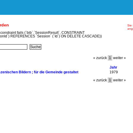
erden
Sie 
ang
y constraint fails (`bib`.`SessionResult`, CONSTRAINT
ionId`) REFERENCES `Session` (`Id`) ON DELETE CASCADE))
« zurück
1
weiter »
Jahr
szenischen Bildern ; für die Gemeinde gestaltet
1979
« zurück
1
weiter »