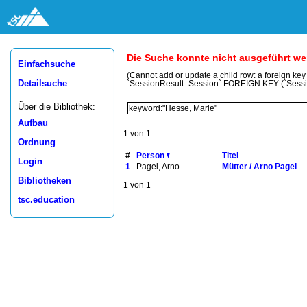
Die Suche konnte nicht ausgeführt w
Einfachsuche
(Cannot add or update a child row: a foreign ke
Detailsuche
`SessionResult_Session` FOREIGN KEY (`Sess
Über die Bibliothek:
Aufbau
1 von 1
Ordnung
#
Person
Titel
Login
1
Pagel, Arno
Mütter / Arno Pagel
Bibliotheken
1 von 1
tsc.education