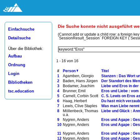
Die Suche konnte nicht ausgeführt w
Einfachsuche
(Cannot add or update a child row: a foreign ke
Detailsuche
`SessionResult_Session` FOREIGN KEY (`Sess
Über die Bibliothek:
Aufbau
1 - 16 von 16
Ordnung
#
Person
Titel
Login
1
Agamben, Giorgio
Stanzen : Das Wort u
2
Baden, Hans Jürgen
Der Standort des Men
Bibliotheken
3
Bodamer, Joachim
Liebe und Eros in de
tsc.education
4
Brunner, Emil
Eros und Liebe : vom
5
Carnell, Corbin Scott
C. S. Lewis on Eros a
6
Haag, Herbert
Du hast mich verzauber
7
Lewis, Clive Staples
Was man Liebe nennt :
8
Möllenbeck, Thomas
Liebe und Glück : An
u.a.
9
Nygren, Anders
Eros und Agape : Ges
10
Nygren, Anders
Eros und Agape : Gest
11
Nygren, Anders
Eros und Agape : Gest
12
Nygren, Anders
Eros und Agape : Gest