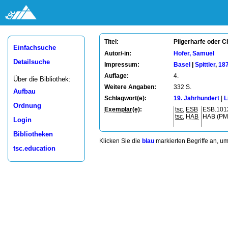
Pilgerharfe oder Ch
Titel:
Einfachsuche
Autor/-in:
Hofer, Samuel
Detailsuche
Impressum:
Basel
|
Spittler
,
18
Auflage:
4.
Über die Bibliothek:
Weitere Angaben:
332 S.
Aufbau
Schlagwort(e):
19. Jahrhundert
|
L
Ordnung
Exemplar(e)
:
tsc
,
ESB
ESB.101
tsc
,
HAB
HAB (PM
Login
Bibliotheken
Klicken Sie die
blau
markierten Begriffe an, u
tsc.education