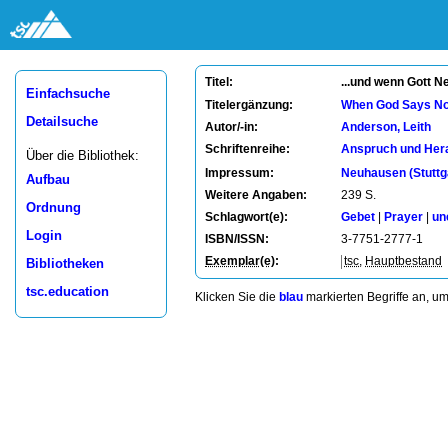
...und wenn Gott Ne
Titel:
Einfachsuche
Titelergänzung:
When God Says N
Detailsuche
Autor/-in:
Anderson, Leith
Schriftenreihe:
Anspruch und Her
Über die Bibliothek:
Impressum:
Neuhausen (Stuttg
Aufbau
Weitere Angaben:
239 S.
Ordnung
Schlagwort(e):
Gebet
|
Prayer
|
un
Login
ISBN/ISSN:
3-7751-2777-1
Exemplar(e)
:
tsc
,
Hauptbestand
Bibliotheken
tsc.education
Klicken Sie die
blau
markierten Begriffe an, u