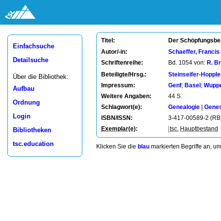
Der Schöpfungsber
Titel:
Einfachsuche
Autor/-in:
Schaeffer, Francis
Detailsuche
Schriftenreihe:
Bd. 1054 von:
R. B
Beteiligte/Hrsg.:
Steinseifer-Hopple
Über die Bibliothek:
Impressum:
Genf
;
Basel
;
Wuppe
Aufbau
Weitere Angaben:
44 S.
Ordnung
Schlagwort(e):
Genealogie
|
Genes
Login
ISBN/ISSN:
3-417-00589-2 (RB
Exemplar(e)
:
tsc
,
Hauptbestand
Bibliotheken
tsc.education
Klicken Sie die
blau
markierten Begriffe an, u