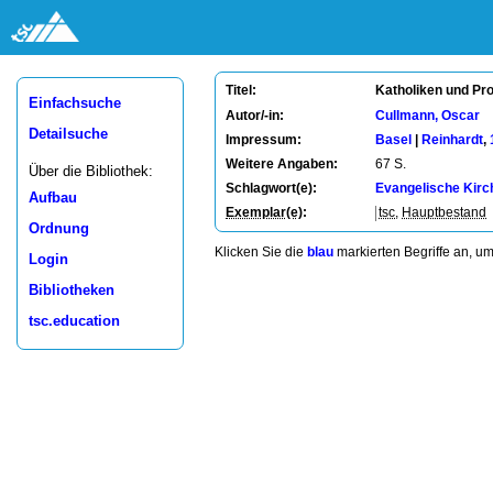
Katholiken und Prot
Titel:
Einfachsuche
Autor/-in:
Cullmann, Oscar
Detailsuche
Impressum:
Basel
|
Reinhardt
,
Weitere Angaben:
67 S.
Über die Bibliothek:
Schlagwort(e):
Evangelische Kirc
Aufbau
Exemplar(e)
:
tsc
,
Hauptbestand
Ordnung
Klicken Sie die
blau
markierten Begriffe an, u
Login
Bibliotheken
tsc.education