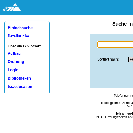
Suche in
Einfachsuche
Detailsuche
Über die Bibliothek:
Aufbau
Sortiert nach:
Ordnung
Login
Bibliotheken
tsc.education
Telefonnumme
Theologisches Seminar
Mi 1
Heilsarmee-
NEU: Öffnungszeiten an U