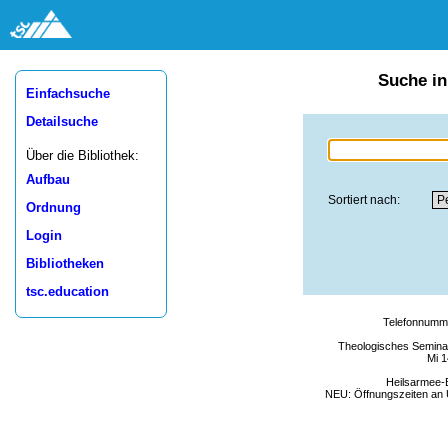
Suche in
Einfachsuche
Detailsuche
Über die Bibliothek:
Aufbau
Sortiert nach:
Ordnung
Login
Bibliotheken
tsc.education
Telefonnumme
Theologisches Seminar
Mi 1
Heilsarmee-
NEU: Öffnungszeiten an U