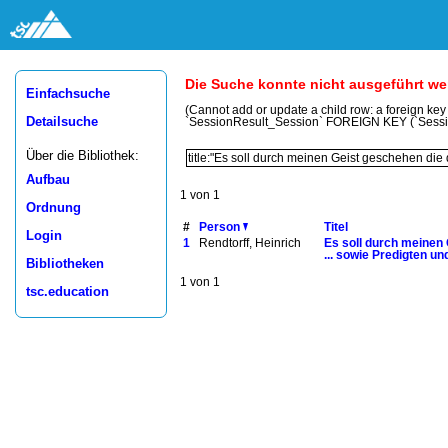
Die Suche konnte nicht ausgeführt w
Einfachsuche
(Cannot add or update a child row: a foreign ke
Detailsuche
`SessionResult_Session` FOREIGN KEY (`Sess
Über die Bibliothek:
Aufbau
1 von 1
Ordnung
#
Person
Titel
Login
1
Rendtorff, Heinrich
Es soll durch meinen 
... sowie Predigten u
Bibliotheken
1 von 1
tsc.education