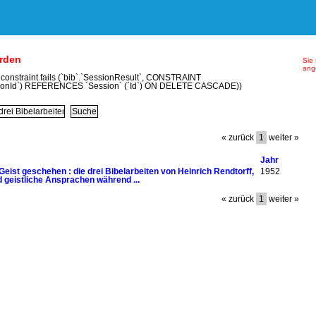
erden
Sie 
ang
y constraint fails (`bib`.`SessionResult`, CONSTRAINT
ionId`) REFERENCES `Session` (`Id`) ON DELETE CASCADE))
« zurück
1
weiter »
Jahr
Geist geschehen : die drei Bibelarbeiten von Heinrich Rendtorff,
1952
nd geistliche Ansprachen während ...
« zurück
1
weiter »