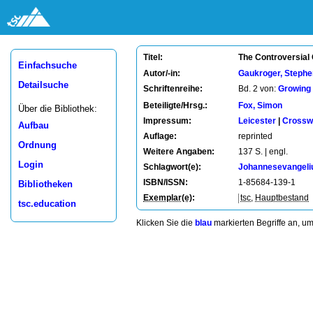
The Controversial 
Titel:
Einfachsuche
Autor/-in:
Gaukroger, Stephe
Detailsuche
Schriftenreihe:
Bd. 2 von:
Growing 
Beteiligte/Hrsg.:
Fox, Simon
Über die Bibliothek:
Impressum:
Leicester
|
Crossw
Aufbau
Auflage:
reprinted
Ordnung
Weitere Angaben:
137 S. | engl.
Login
Schlagwort(e):
Johannesevangel
ISBN/ISSN:
1-85684-139-1
Bibliotheken
Exemplar(e)
:
tsc
,
Hauptbestand
tsc.education
Klicken Sie die
blau
markierten Begriffe an, u