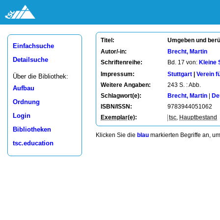
Umgeben und berüh
Titel:
Einfachsuche
Autor/-in:
Brecht, Martin
Detailsuche
Schriftenreihe:
Bd. 17 von:
Kleine 
Impressum:
Stuttgart
|
Verein 
Über die Bibliothek:
Weitere Angaben:
243 S. : Abb.
Aufbau
Schlagwort(e):
Brecht, Martin
|
De
Ordnung
ISBN/ISSN:
9783944051062
Login
Exemplar(e)
:
tsc
,
Hauptbestand
Bibliotheken
Klicken Sie die
blau
markierten Begriffe an, u
tsc.education