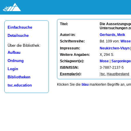
Die Aussetzungsges
Titel:
Einfachsuche
Untersuchungen zu 
Autor/-in:
Gerhards, Meik
Detailsuche
Schriftenreihe:
Bd. 109 von:
Wisse
Über die Bibliothek:
Impressum:
Neukirchen-Vluyn
Aufbau
Weitere Angaben:
X, 294 S.
Ordnung
Schlagwort(e):
Mose
|
Sargonlege
ISBN/ISSN:
3-7887-2137-5
Login
Exemplar(e)
:
tsc
,
Hauptbestand
Bibliotheken
Klicken Sie die
blau
markierten Begriffe an, u
tsc.education