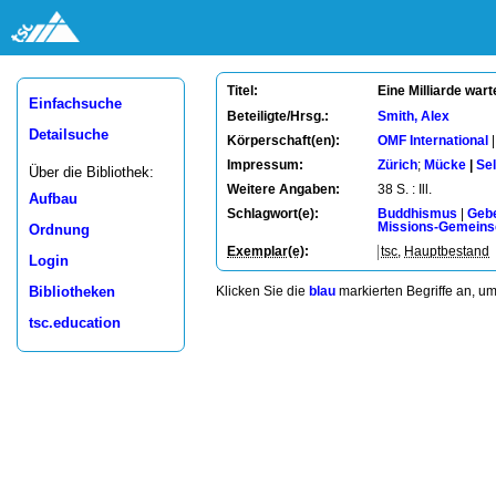
Eine Milliarde wart
Titel:
Einfachsuche
Beteiligte/Hrsg.:
Smith, Alex
Detailsuche
Körperschaft(en):
OMF International
Impressum:
Zürich
;
Mücke
|
Sel
Über die Bibliothek:
Weitere Angaben:
38 S. : Ill.
Aufbau
Schlagwort(e):
Buddhismus
|
Geb
Missions-Gemeins
Ordnung
Exemplar(e)
:
tsc
,
Hauptbestand
Login
Klicken Sie die
blau
markierten Begriffe an, u
Bibliotheken
tsc.education