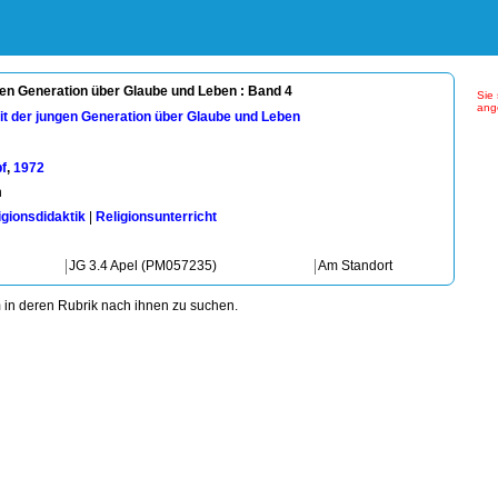
gen Generation über Glaube und Leben : Band 4
Sie 
ang
it der jungen Generation über Glaube und Leben
f
,
1972
n
igionsdidaktik
|
Religionsunterricht
JG 3.4 Apel (PM057235)
Am Standort
m in deren Rubrik nach ihnen zu suchen.