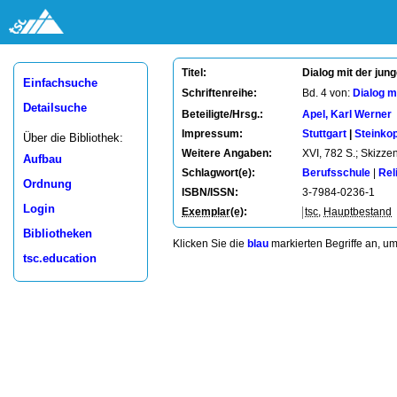
Dialog mit der jun
Titel:
Einfachsuche
Schriftenreihe:
Bd. 4 von:
Dialog m
Detailsuche
Beteiligte/Hrsg.:
Apel, Karl Werner
Impressum:
Stuttgart
|
Steinkop
Über die Bibliothek:
Weitere Angaben:
XVI, 782 S.; Skizze
Aufbau
Schlagwort(e):
Berufsschule
|
Rel
Ordnung
ISBN/ISSN:
3-7984-0236-1
Login
Exemplar(e)
:
tsc
,
Hauptbestand
Bibliotheken
Klicken Sie die
blau
markierten Begriffe an, u
tsc.education