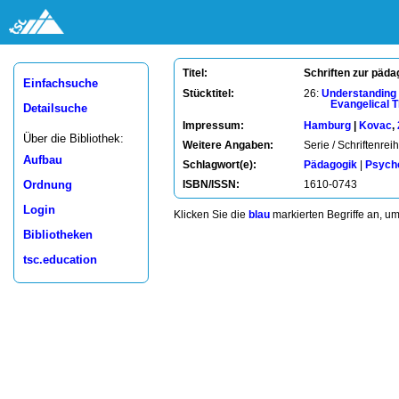
Schriften zur päd
Titel:
Einfachsuche
Stücktitel:
26:
Understanding 
Evangelical 
Detailsuche
Impressum:
Hamburg
|
Kovac
,
Über die Bibliothek:
Weitere Angaben:
Serie / Schriftenrei
Aufbau
Schlagwort(e):
Pädagogik
|
Psych
Ordnung
ISBN/ISSN:
1610-0743
Login
Klicken Sie die
blau
markierten Begriffe an, u
Bibliotheken
tsc.education