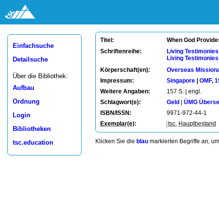
When God Provide
Titel:
Einfachsuche
Schriftenreihe:
Living Testimonies
Living Testimonies
Detailsuche
Körperschaft(en):
Overseas Missiona
Über die Bibliothek:
Impressum:
Singapore
|
OMF
,
1
Aufbau
Weitere Angaben:
157 S. | engl.
Ordnung
Schlagwort(e):
Geld
|
ÜMG Überse
ISBN/ISSN:
9971-972-44-1
Login
Exemplar(e)
:
tsc
,
Hauptbestand
Bibliotheken
Klicken Sie die
blau
markierten Begriffe an, u
tsc.education