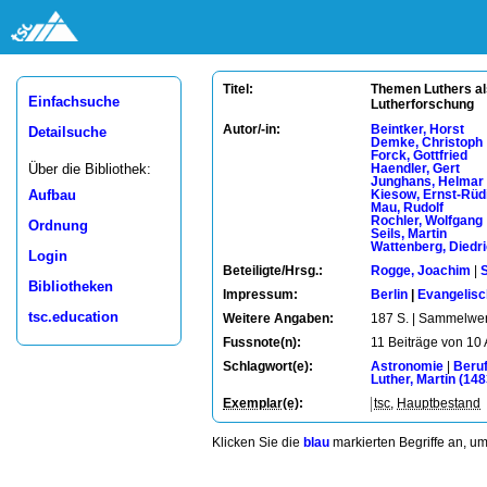
Themen Luthers als
Titel:
Einfachsuche
Lutherforschung
Autor/-in:
Beintker, Horst
Detailsuche
Demke, Christoph
Forck, Gottfried
Über die Bibliothek:
Haendler, Gert
Junghans, Helmar
Aufbau
Kiesow, Ernst-Rüd
Mau, Rudolf
Rochler, Wolfgang
Ordnung
Seils, Martin
Wattenberg, Diedr
Login
Beteiligte/Hrsg.:
Rogge, Joachim
|
S
Bibliotheken
Impressum:
Berlin
|
Evangelisc
tsc.education
Weitere Angaben:
187 S. | Sammelwe
Fussnote(n):
11 Beiträge von 10
Schlagwort(e):
Astronomie
|
Beru
Luther, Martin (14
Exemplar(e)
:
tsc
,
Hauptbestand
Klicken Sie die
blau
markierten Begriffe an, u