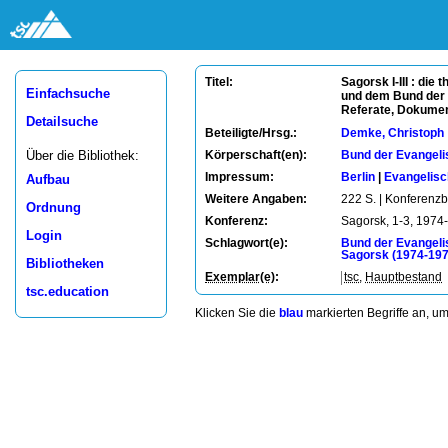
Sagorsk I-III : di
Titel:
Einfachsuche
und dem Bund der E
Referate, Dokume
Detailsuche
Beteiligte/Hrsg.:
Demke, Christoph
Über die Bibliothek:
Körperschaft(en):
Bund der Evangeli
Impressum:
Berlin
|
Evangelisc
Aufbau
Weitere Angaben:
222 S. | Konferenzb
Ordnung
Konferenz:
Sagorsk, 1-3, 1974
Login
Schlagwort(e):
Bund der Evangeli
Sagorsk (1974-197
Bibliotheken
Exemplar(e)
:
tsc
,
Hauptbestand
tsc.education
Klicken Sie die
blau
markierten Begriffe an, u