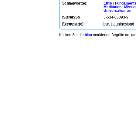
Schlagwort(e):
Ethik
|
Fundamenta
Meditation
|
Missio
Universalismus
ISBN/ISSN:
3-534-08093-9
Exemplar(e)
:
tsc
,
Hauptbestand
Klicken Sie die
blau
markierten Begriffe an, u