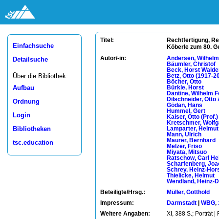
Rechtfertigung, Rea
Titel:
Einfachsuche
Köberle zum 80. G
Autor/-in:
Andersen, Wilhelm
Detailsuche
Bäumler, Christof
Beck, Horst Wald
Über die Bibliothek:
Betz, Otto (1917-2
Böcher, Otto
Aufbau
Bürkle, Horst
Dantine, Wilhelm F
Dilschneider, Otto 
Ordnung
Gödan, Hans
Hummel, Gert
Login
Kaiser, Otto (Prof.)
Kretschmer, Wolf
Bibliotheken
Lamparter, Helmut
Mann, Ulrich
Maurer, Bernhard
tsc.education
Melzer, Friso
Miyata, Mitsuo
Ratschow, Carl He
Scharfenberg, Jo
Schrey, Heinz-Hor
Thielicke, Helmut
Wendland, Heinz-D
Beteiligte/Hrsg.:
Müller, Gotthold
Impressum:
Darmstadt
|
WBG
,
Weitere Angaben:
XI, 388 S.; Porträt 