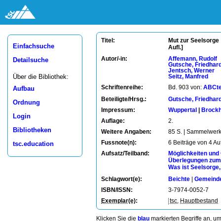
Mut zur Seelsorge 
Titel:
Einfachsuche
Aufl.]
Autor/-in:
Affemann, Rudolf
Detailsuche
Gutsche, Friedhar
Jentsch, Werner
Über die Bibliothek:
Seitz, Manfred
Schriftenreihe:
Bd. 903 von:
ABCt
Aufbau
Beteiligte/Hrsg.:
Gutsche, Friedhar
Ordnung
Impressum:
Wuppertal
|
Brock
Login
Auflage:
2.
Bibliotheken
Weitere Angaben:
85 S. | Sammelwer
Fussnote(n):
6 Beiträge von 4 Au
tsc.education
Aufsatz/Teilband:
Möglichkeiten und
Überlegungen zum 
Was ist Seelsorge,
Schlagwort(e):
Beichte
|
Gemeind
ISBN/ISSN:
3-7974-0052-7
Exemplar(e)
:
tsc
,
Hauptbestand
Klicken Sie die
blau
markierten Begriffe an, u