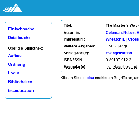
The Master's Way 
Titel:
Einfachsuche
Autor/-in:
Coleman, Robert E
Detailsuche
Impressum:
Wheaton IL
|
Cros
Weitere Angaben:
174 S. | engl.
Über die Bibliothek:
Schlagwort(e):
Evangelisation
Aufbau
ISBN/ISSN:
0-89107-912-2
Ordnung
Exemplar(e)
:
tsc
,
Hauptbestand
Login
Klicken Sie die
blau
markierten Begriffe an, u
Bibliotheken
tsc.education