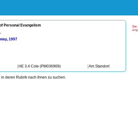
of Personal Evangelism
Sie 
ang
.
sway
,
1997
HE 3.4 Cole (PM036969)
Am Standort
m in deren Rubrik nach ihnen zu suchen.