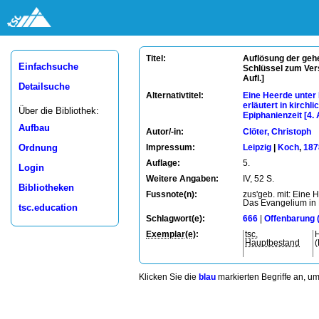
Auflösung der gehe
Titel:
Einfachsuche
Schlüssel zum Vers
Aufl.]
Detailsuche
Eine Heerde unter 
Alternativtitel:
erläutert in kirchl
Über die Bibliothek:
Epiphanienzeit [4. A
Aufbau
Autor/-in:
Clöter, Christoph
Ordnung
Impressum:
Leipzig
|
Koch
,
187
Auflage:
5.
Login
Weitere Angaben:
IV, 52 S.
Bibliotheken
Fussnote(n):
zus'geb. mit: Eine 
Das Evangelium in 
tsc.education
Schlagwort(e):
666
|
Offenbarung 
Exemplar(e)
:
tsc
,
H
Hauptbestand
Klicken Sie die
blau
markierten Begriffe an, u