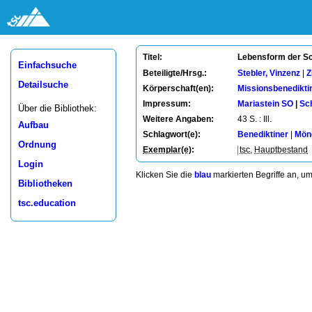
Lebensform der Sc
Titel:
Einfachsuche
Beteiligte/Hrsg.:
Stebler, Vinzenz
|
Z
Detailsuche
Körperschaft(en):
Missionsbenedikti
Impressum:
Mariastein SO
|
Sc
Über die Bibliothek:
Weitere Angaben:
43 S. : Ill.
Aufbau
Schlagwort(e):
Benediktiner
|
Mön
Ordnung
Exemplar(e)
:
tsc
,
Hauptbestand
Login
Klicken Sie die
blau
markierten Begriffe an, u
Bibliotheken
tsc.education