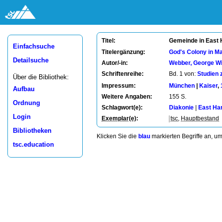
Gemeinde in East H
Titel:
Einfachsuche
Titelergänzung:
God's Colony in M
Detailsuche
Autor/-in:
Webber, George Wi
Schriftenreihe:
Bd. 1 von:
Studien 
Über die Bibliothek:
Impressum:
München
|
Kaiser
,
Aufbau
Weitere Angaben:
155 S.
Ordnung
Schlagwort(e):
Diakonie
|
East Ha
Login
Exemplar(e)
:
tsc
,
Hauptbestand
Bibliotheken
Klicken Sie die
blau
markierten Begriffe an, u
tsc.education