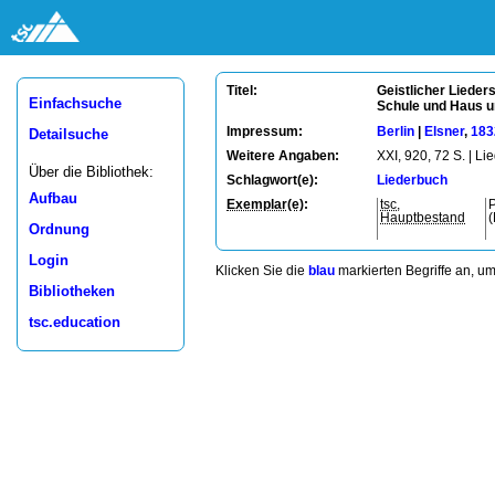
Geistlicher Lieder
Titel:
Einfachsuche
Schule und Haus u
Impressum:
Berlin
|
Elsner
,
183
Detailsuche
Weitere Angaben:
XXI, 920, 72 S. | L
Über die Bibliothek:
Schlagwort(e):
Liederbuch
Aufbau
Exemplar(e)
:
tsc
,
P
Hauptbestand
Ordnung
Login
Klicken Sie die
blau
markierten Begriffe an, u
Bibliotheken
tsc.education