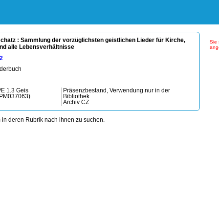
schatz : Sammlung der vorzüglichsten geistlichen Lieder für Kirche,
Sie 
nd alle Lebensverhältnisse
ang
2
iederbuch
E 1.3 Geis
Präsenzbestand, Verwendung nur in der
(PM037063)
Bibliothek
Archiv CZ
m in deren Rubrik nach ihnen zu suchen.