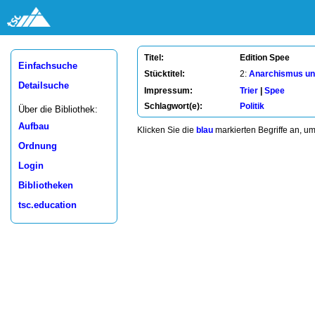
Edition Spee
Titel:
Einfachsuche
Stücktitel:
2:
Anarchismus und
Detailsuche
Impressum:
Trier
|
Spee
Schlagwort(e):
Politik
Über die Bibliothek:
Aufbau
Klicken Sie die
blau
markierten Begriffe an, u
Ordnung
Login
Bibliotheken
tsc.education